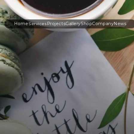
Home
Projects
Gallery
Shop
Company
News
Services