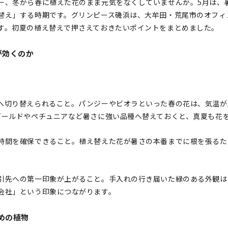
ー、冬から春に植えた花のまま元気をなくしていませんか。5月は、
替え」する時期です。グリンピース磯浜は、大牟田・荒尾市のオフィ
す。初夏の植え替えで押さえておきたいポイントをまとめました。
が効くのか
へ切り替えられること。パンジーやビオラといった春の花は、気温が
ゴールドやペチュニアなど暑さに強い品種へ替えておくと、真夏も花
時間を確保できること。植え替えた花が暑さの本番までに根を張るた
。
引先への第一印象が上がること。手入れの行き届いた緑のある外観は
会社」という印象につながります。
めの植物