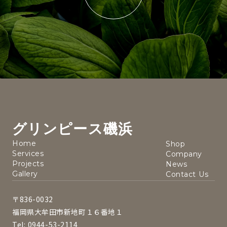
グリンピース磯浜
Home
Shop
Services
Company
Projects
News
Gallery
Contact Us
〒836-0032
福岡県大牟田市新地町１６番地１
Tel: 0944-53-2114