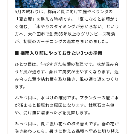
5月の終わりは、梅雨と夏に向けて庭やベランダの
「夏支度」を整える時期です。「夏になると花壇がす
ぐ傷む」「水やりのタイミングが分からない」という
方へ、大牟田市で創業85年以上のグリンピース磯浜
が、初夏のガーデニングの基本をまとめました。
■ 梅雨入り前にやっておきたい3つの準備
ひとつ目は、伸びすぎた枝葉の整理です。株が混み合
うと風が通らず、蒸れて病気が出やすくなります。込
み合った葉や枯れ葉を取り除き、風の通り道をつくり
ます。
ふたつ目は、水はけの確認です。プランターの底に水
が溜まると根腐れの原因になります。鉢底石の有無
や、受け皿に溜まった水を見直します。
みっつ目は、夏に強い花への植え替えです。春の花が
咲き終わったら、暑さに耐える品種へ早めに切り替え