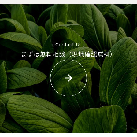
( Contact Us )
まずは無料相談（現地確認無料）
arrow_forward