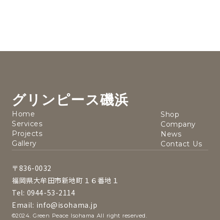
グリンピース磯浜
Home
Shop
Services
Company
Projects
News
Gallery
Contact Us
〒836-0032
福岡県大牟田市新地町１６番地１
Tel: 0944-53-2114
Email: info@isohama.jp
©2024. Green Peace Isohama All right reserved.