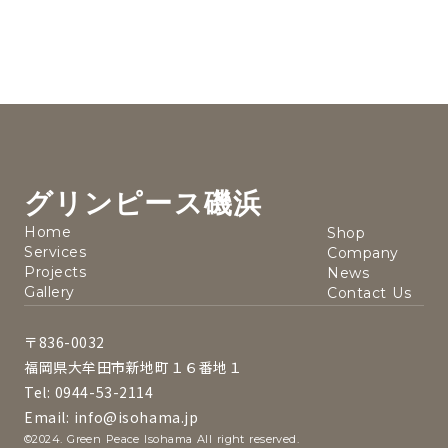
グリンピース磯浜
Home
Shop
Services
Company
Projects
News
Gallery
Contact Us
〒836-0032
福岡県大牟田市新地町１６番地１
Tel: 0944-53-2114
Email: info@isohama.jp
©2024. Green Peace Isohama All right reserved.