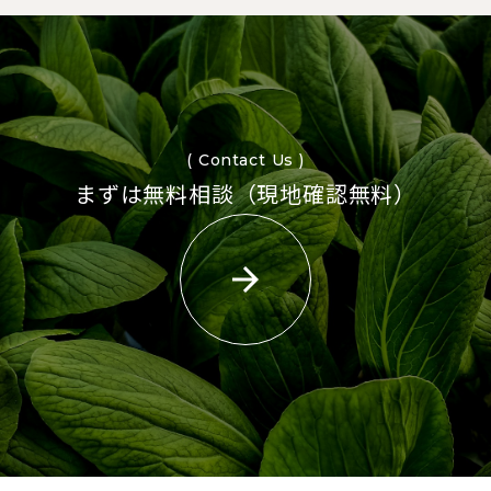
( Contact Us )
まずは無料相談（現地確認無料）
arrow_forward