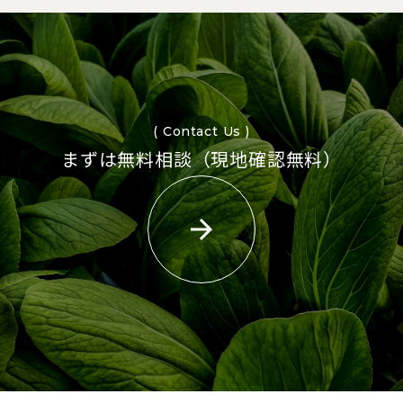
( Contact Us )
まずは無料相談（現地確認無料）
arrow_forward