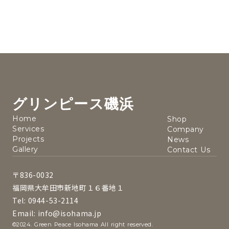
グリンピース磯浜
Home
Shop
Services
Company
Projects
News
Gallery
Contact Us
〒836-0032
福岡県大牟田市新地町１６番地１
Tel: 0944-53-2114
Email: info@isohama.jp
©2024. Green Peace Isohama All right reserved.