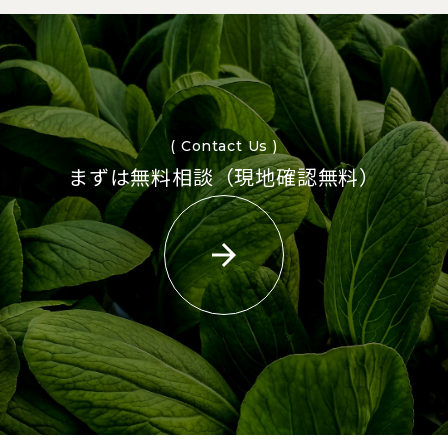
( Contact Us )
まずは無料相談（現地確認無料）
arrow_forward