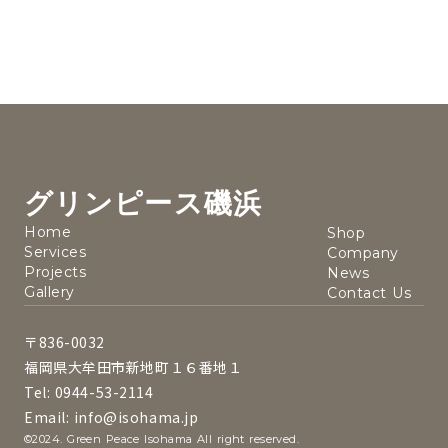
グリンピース磯浜
Home
Shop
Services
Company
Projects
News
Gallery
Contact Us
〒836-0032
福岡県大牟田市新地町１６番地１
Tel: 0944-53-2114
Email: info@isohama.jp
©2024. Green Peace Isohama All right reserved.