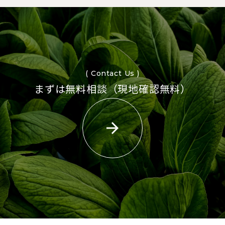
( Contact Us )
まずは無料相談（現地確認無料）
arrow_forward