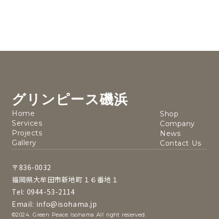
グリンピース磯浜
Home
Shop
Services
Company
Projects
News
Gallery
Contact Us
〒836-0032
福岡県大牟田市新地町１６番地１
Tel: 0944-53-2114
Email: info@isohama.jp
©2024. Green Peace Isohama All right reserved.