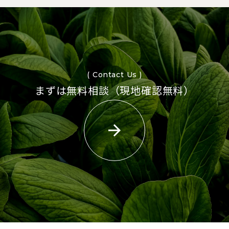
( Contact Us )
まずは無料相談（現地確認無料）
arrow_forward