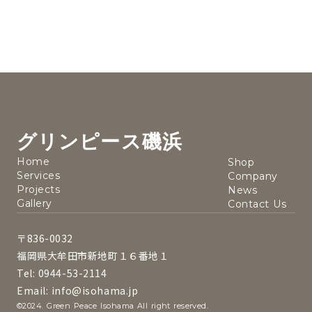
グリンピース磯浜
Home
Shop
Services
Company
Projects
News
Gallery
Contact Us
〒836-0032
福岡県大牟田市新地町１６番地１
Tel: 0944-53-2114
Email: info@isohama.jp
©2024. Green Peace Isohama All right reserved.