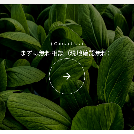
( Contact Us )
まずは無料相談（現地確認無料）
arrow_forward