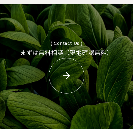
( Contact Us )
まずは無料相談（現地確認無料）
arrow_forward