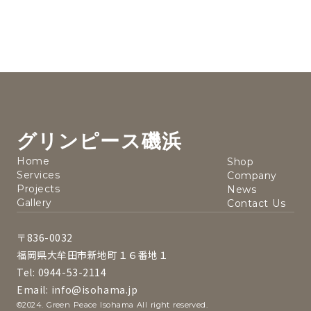
グリンピース磯浜
Home
Shop
Services
Company
Projects
News
Gallery
Contact Us
〒836-0032
福岡県大牟田市新地町１６番地１
Tel: 0944-53-2114
Email: info@isohama.jp
©2024. Green Peace Isohama All right reserved.