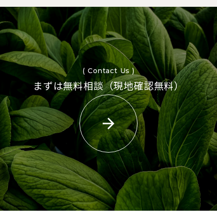
( Contact Us )
まずは無料相談（現地確認無料）
arrow_forward