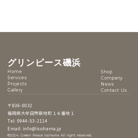
グリンピース磯浜
Home
Shop
Services
Company
Projects
News
Gallery
Contact Us
〒836-0032
福岡県大牟田市新地町１６番地１
Tel: 0944-53-2114
Email: info@isohama.jp
©2024. Green Peace Isohama All right reserved.