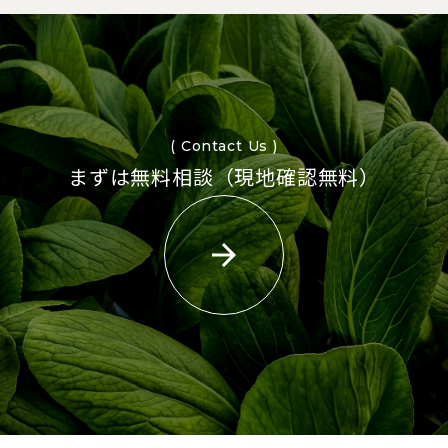
( Contact Us )
まずは無料相談（現地確認無料）
arrow_forward