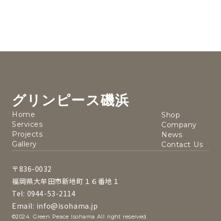
グリンピース磯浜
Home
Shop
Services
Company
Projects
News
Gallery
Contact Us
〒836-0032
福岡県大牟田市新地町１６番地１
Tel: 0944-53-2114
Email: info@isohama.jp
©2024. Green Peace Isohama All right reserved.