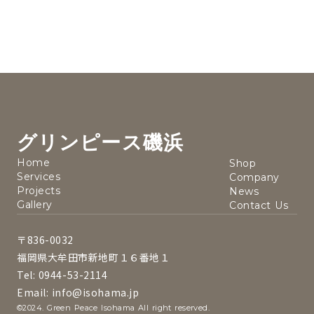
グリンピース磯浜
Home
Shop
Services
Company
Projects
News
Gallery
Contact Us
〒836-0032
福岡県大牟田市新地町１６番地１
Tel: 0944-53-2114
Email: info@isohama.jp
©2024. Green Peace Isohama All right reserved.