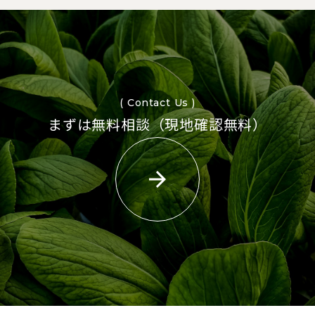
( Contact Us )
まずは無料相談（現地確認無料）
arrow_forward