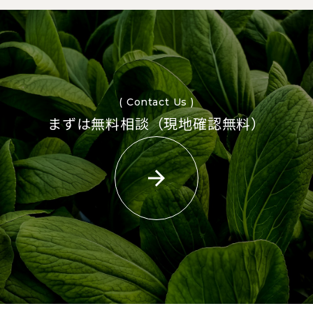
( Contact Us )
まずは無料相談（現地確認無料）
arrow_forward