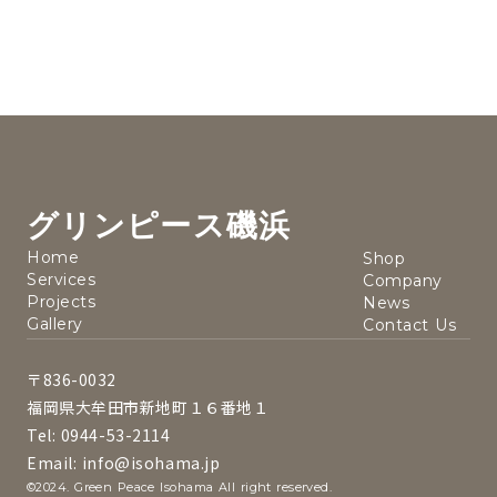
グリンピース磯浜
Home
Shop
Services
Company
Projects
News
Gallery
Contact Us
〒836-0032
福岡県大牟田市新地町１６番地１
Tel: 0944-53-2114
Email: info@isohama.jp
©2024. Green Peace Isohama All right reserved.