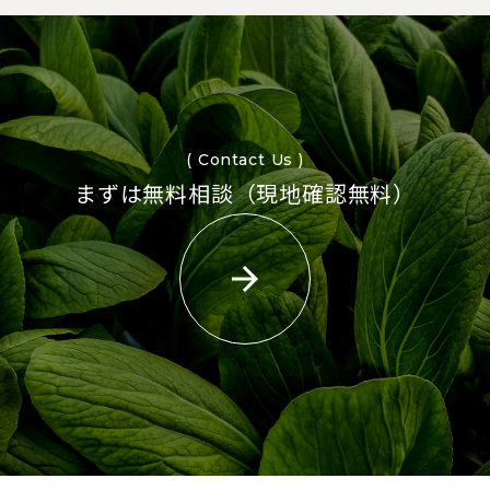
( Contact Us )
まずは無料相談（現地確認無料）
arrow_forward