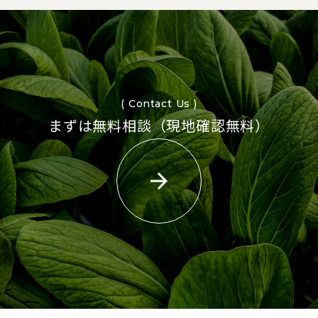
( Contact Us )
まずは無料相談（現地確認無料）
arrow_forward