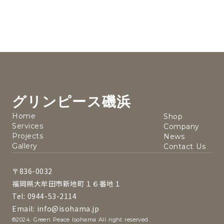
グリンピース磯浜
Home
Shop
Services
Company
Projects
News
Gallery
Contact Us
〒836-0032
福岡県大牟田市新地町１６番地１
Tel: 0944-53-2114
Email: info@isohama.jp
©2024. Green Peace Isohama All right reserved.