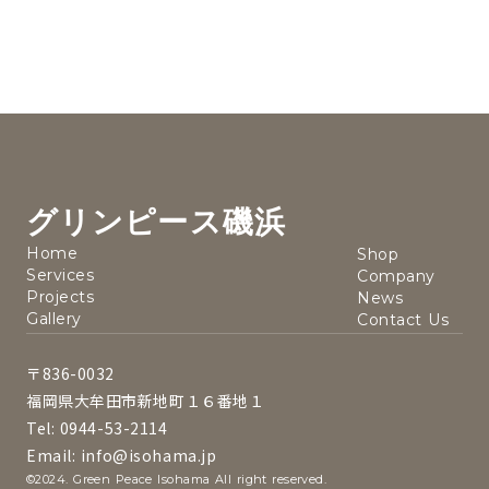
グリンピース磯浜
Home
Shop
Services
Company
Projects
News
Gallery
Contact Us
〒836-0032
福岡県大牟田市新地町１６番地１
Tel: 0944-53-2114
Email: info@isohama.jp
©2024. Green Peace Isohama All right reserved.