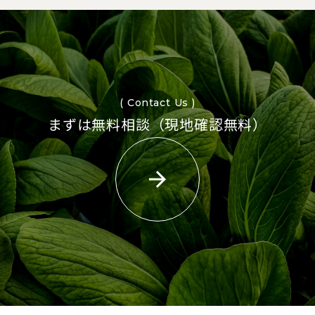
( Contact Us )
まずは無料相談（現地確認無料）
arrow_forward