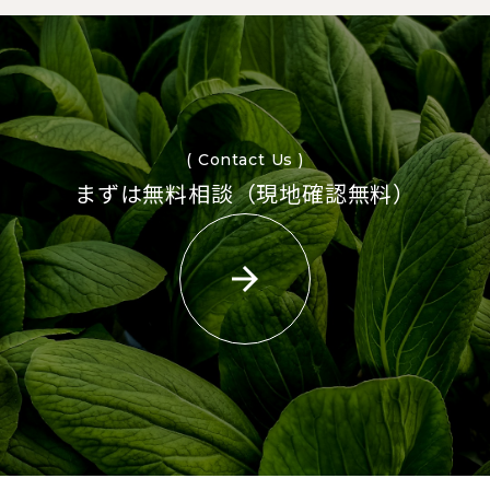
( Contact Us )
まずは無料相談（現地確認無料）
arrow_forward