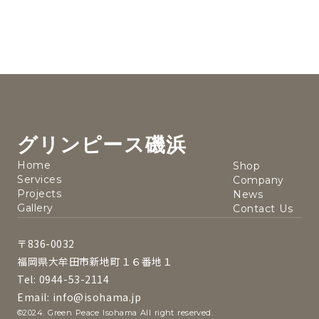
グリンピース磯浜
Home
Shop
Services
Company
Projects
News
Gallery
Contact Us
〒836-0032
福岡県大牟田市新地町１６番地１
Tel: 0944-53-2114
Email: info@isohama.jp
©2024. Green Peace Isohama All right reserved.