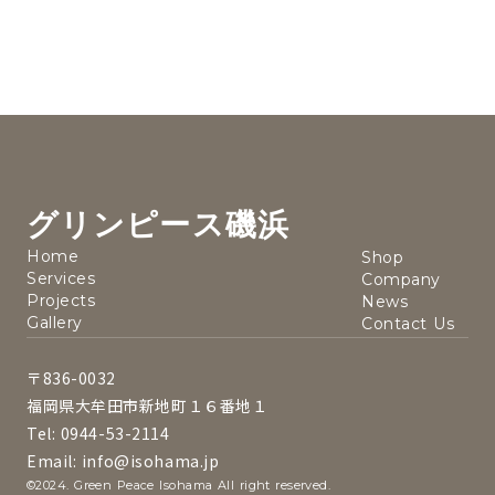
グリンピース磯浜
Home
Shop
Services
Company
Projects
News
Gallery
Contact Us
〒836-0032
福岡県大牟田市新地町１６番地１
Tel: 0944-53-2114
Email: info@isohama.jp
©2024. Green Peace Isohama All right reserved.