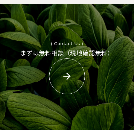
( Contact Us )
まずは無料相談（現地確認無料）
arrow_forward