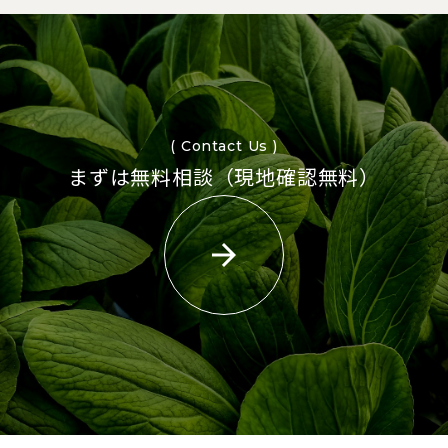
( Contact Us )
まずは無料相談（現地確認無料）
arrow_forward