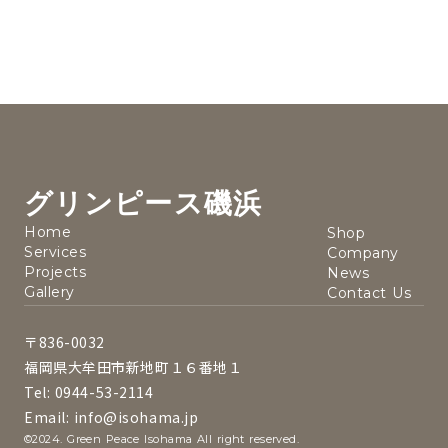
グリンピース磯浜
Home
Shop
Services
Company
Projects
News
Gallery
Contact Us
〒836-0032
福岡県大牟田市新地町１６番地１
Tel: 0944-53-2114
Email: info@isohama.jp
©2024. Green Peace Isohama All right reserved.