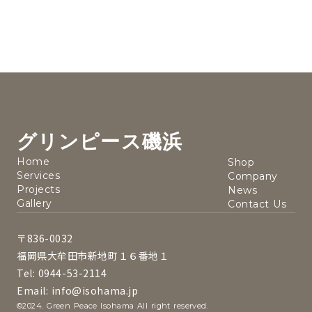
グリンピース磯浜
Home
Shop
Services
Company
Projects
News
Gallery
Contact Us
〒836-0032
福岡県大牟田市新地町１６番地１
Tel: 0944-53-2114
Email: info@isohama.jp
©2024. Green Peace Isohama All right reserved.