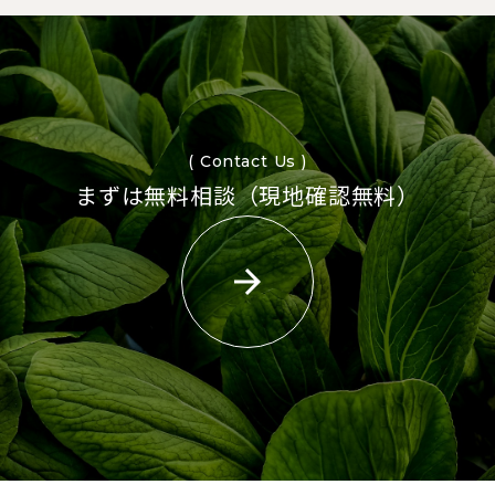
( Contact Us )
まずは無料相談（現地確認無料）
arrow_forward