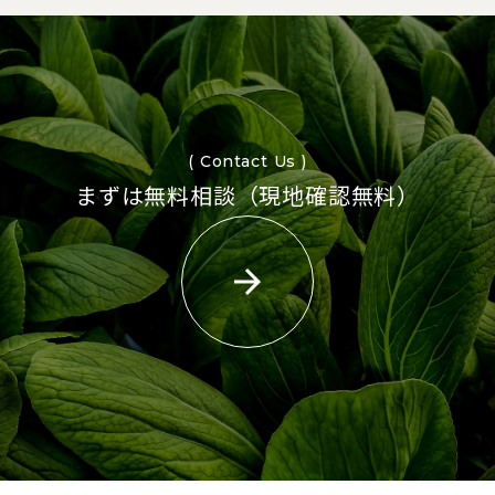
( Contact Us )
まずは無料相談（現地確認無料）
arrow_forward