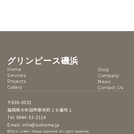
グリンピース磯浜
Home
Shop
Services
Company
Projects
News
Gallery
Contact Us
〒836-0032
福岡県大牟田市新地町１６番地１
Tel: 0944-53-2114
Email: info@isohama.jp
©2024. Green Peace Isohama All right reserved.