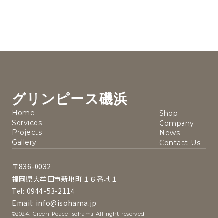
グリンピース磯浜
Home
Shop
Services
Company
Projects
News
Gallery
Contact Us
〒836-0032
福岡県大牟田市新地町１６番地１
Tel: 0944-53-2114
Email: info@isohama.jp
©2024. Green Peace Isohama All right reserved.