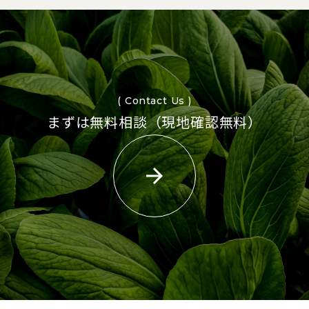
( Contact Us )
まずは無料相談（現地確認無料）
arrow_forward